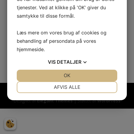
tjenester. Ved at klikke på 'OK' giver du
samtykke til disse formål.
WalknRoll 2026
Læs mere om vores brug af cookies og
024
:
07
:
38
:
45
behandling af persondata på vores
hjemmeside.
Dag
T
Min
Sek
VIS
DETALJER
JA
NEJ
OK
JA
NEJ
NØDVENDIGE
PRÆFERENCER
AFVIS ALLE
JA
NEJ
JA
NEJ
Designet af
Elegant Themes
| Støttet af
WordPress
MARKETING
STATISTIK