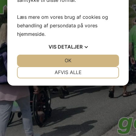
samtykke til disse formål.
Læs mere om vores brug af cookies og
behandling af persondata på vores
hjemmeside.
VIS
DETALJER
JA
NEJ
OK
JA
NEJ
NØDVENDIGE
PRÆFERENCER
AFVIS ALLE
JA
NEJ
JA
NEJ
MARKETING
STATISTIK