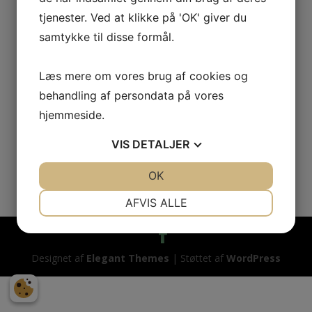
Kassér: Peter Sørensen
tjenester. Ved at klikke på 'OK' giver du
samtykke til disse formål.
Læs foreningens vedtægter her:
Vedtægter og formål
Læs mere om vores brug af cookies og
WalknRoll 2026
behandling af persondata på vores
023
:
01
:
09
:
11
hjemmeside.
Dag
T
Min
Sek
VIS
DETALJER
JA
NEJ
OK
JA
NEJ
NØDVENDIGE
PRÆFERENCER
AFVIS ALLE
JA
NEJ
JA
NEJ
MARKETING
STATISTIK
Designet af
Elegant Themes
| Støttet af
WordPress