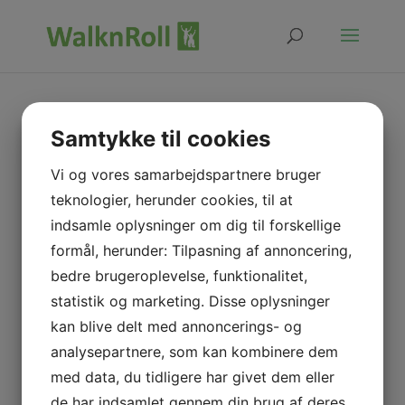
Samtykke til cookies
WalknRoll´s bestyrelse
Vi og vores samarbejdspartnere bruger
Forma
teknologier, herunder cookies, til at
nd:
indsamle oplysninger om dig til forskellige
Lone
formål, herunder: Tilpasning af annoncering,
Mark
bedre brugeroplevelse, funktionalitet,
Næstf
statistik og marketing. Disse oplysninger
orman
kan blive delt med annoncerings- og
d:
Knud
analysepartnere, som kan kombinere dem
Erik
med data, du tidligere har givet dem eller
Kristensen
de har indsamlet gennem din brug af deres